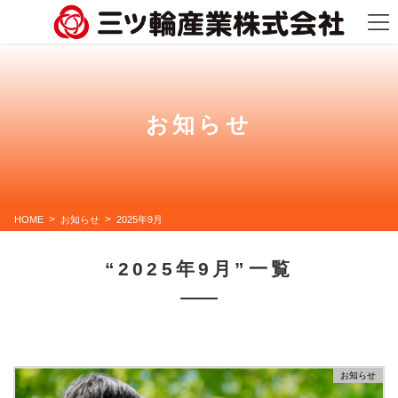
コ
ナ
ン
ビ
テ
ゲ
ン
ー
ツ
シ
に
ョ
移
ン
動
に
お知らせ
移
動
HOME
お知らせ
2025年9月
“2025年9月”一覧
お知らせ