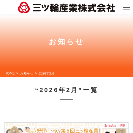
コ
ナ
ン
ビ
テ
ゲ
ン
ー
ツ
シ
に
ョ
移
ン
動
に
お知らせ
移
動
HOME
お知らせ
2026年2月
“2026年2月”一覧
取り組み・活動