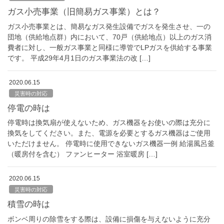
ガス小売事業（旧簡易ガス事業）とは？
ガス小売事業とは、簡易なガス発生設備でガスを発生させ、一の
団地（供給地点群）内において、70戸（供給地点）以上のガス消
費者に対し、一般ガス事業と同様に導管でLPガスを供給する事業
です。 平成29年4月1日のガス事業法の改 […]
2020.06.15
災害時の対応
停電の時は
停電時は換気扇が使えないため、ガス機器をお使いの際は充分に
換気をしてください。また、電源を必要とするガス機器はご使用
いただけません。 停電時に使用できないガス機器一例 給湯風呂釜
（暖房付を含む） ファンヒーター 浴室暖房 […]
2020.06.15
災害時の対応
積雪の時は
ボンベ周りの除雪をする際は、設備に損傷を与えないように充分