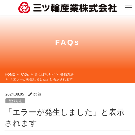
コ
ナ
ン
ビ
テ
ゲ
ン
ー
ツ
シ
に
ョ
移
ン
動
に
FAQs
移
動
HOME
FAQs
みつばちナビ
登録方法
「エラーが発生しました」と表示されます
2024.08.05
bti部
登録方法
「エラーが発生しました」と表示
されます