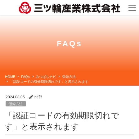
コ
ナ
ン
ビ
テ
ゲ
ン
ー
ツ
シ
に
ョ
移
ン
動
に
FAQs
移
動
HOME
FAQs
みつばちナビ
登録方法
「認証コードの有効期限切れです」と表示されます
2024.08.05
bti部
登録方法
「認証コードの有効期限切れで
す」と表示されます