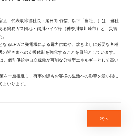
宿区、代表取締役社長：尾日向 竹信、以下「当社」）は、当社
ある簡易ガス団地・鶴川ハイツ様（神奈川県川崎市）と、災害
た。
となるLPガス発電機による電力供給や、炊き出しに必要な各種
民の皆さまへの支援体制を強化することを目的としています。
には、個別供給や自立稼働が可能な分散型エネルギーとして高い
対策を一層推進し、有事の際もお客様の生活への影響を最小限に
てまいります。
次へ