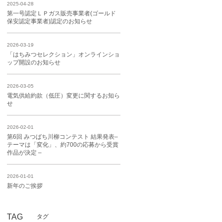
2025-04-28
第一号認定ＬＰガス販売事業者(ゴールド
保安認定事業者)認定のお知らせ
2026-03-19
「はちみつセレクション」オンラインショ
ップ開設のお知らせ
2026-03-05
電気供給約款（低圧）変更に関するお知ら
せ
2026-02-01
第6回 みつばち川柳コンテスト 結果発表–
テーマは「変化」、約700の応募から受賞
作品が決定 –
2026-01-01
新年のご挨拶
TAG