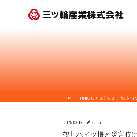
コ
ナ
ン
ビ
テ
ゲ
ン
ー
ツ
シ
に
ョ
移
ン
動
に
移
動
HOME
お知らせ
お知らせ
鶴川ハイ
2025.08.13
katou
鶴川ハイツ様と災害時